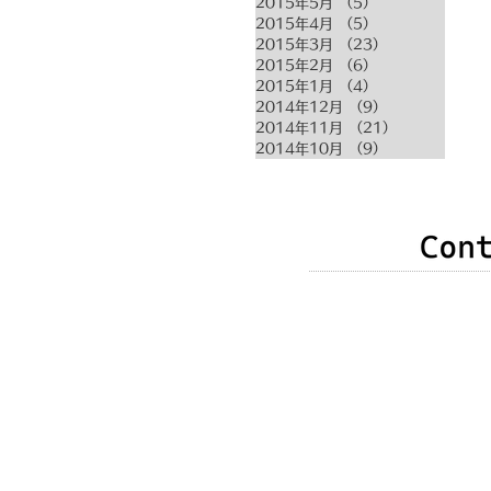
2015年5月
（5）
5件の記事
2015年4月
（5）
5件の記事
2015年3月
（23）
23件の記事
2015年2月
（6）
6件の記事
2015年1月
（4）
4件の記事
2014年12月
（9）
9件の記事
2014年11月
（21）
21件の記事
2014年10月
（9）
9件の記事
申込み・お問い合わせ
したら、次のいずれか
いたします。
❶以下のメールアドレ
❷右記メールフォーム
❸竹原直子公式Faceb
​ （以下のｆアイコン