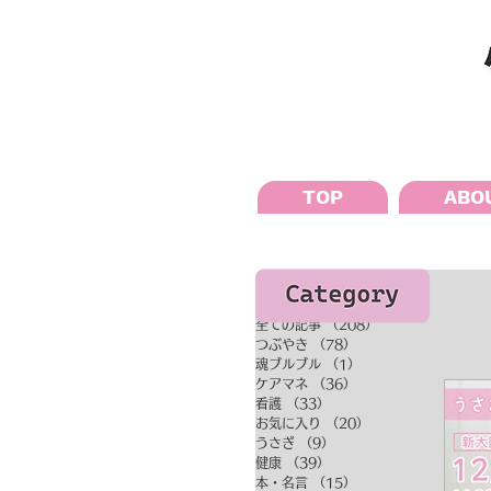
TOP
ABO
全ての記事
（208）
208件の記事
つぶやき
（78）
78件の記事
魂ブルブル
（1）
1件の記事
ケアマネ
（36）
36件の記事
看護
（33）
33件の記事
お気に入り
（20）
20件の記事
うさぎ
（9）
9件の記事
健康
（39）
39件の記事
本・名言
（15）
15件の記事