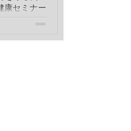
健康セミナー
ーズ「情報選択力を養
初開催！ うさぎ界を
用品とうさぎケアの専
うち】さんの主催で セ
ていただく運びとなり
を愛してやまない飼い主
ことが うさぎさんの
.