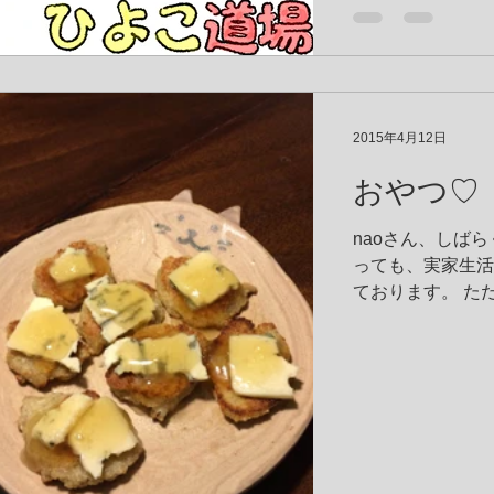
場
Median-net
院就職・転職情報サイト
家試験対策講座の
2015年4月12日
ました♪ 国家試
おやつ♡
と解説を10問、
います。 国家試
月１日にアップして
naoさん、しばら
っても、実家生活
ております。 た
自然食品店とかが
食材が入手しにく
小腹が空いて、か
たい訳でもなかったの