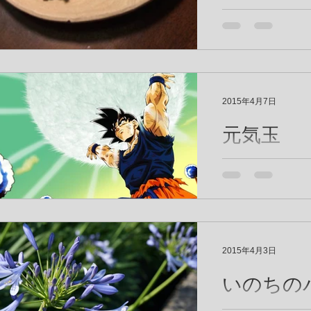
2015年4月7日
元気玉
力も出なくて動く
い弱い自分を見ると 不安になっ
ます。 でも、自
分を支えてくれる
ると 気付かされ
ぁ～もともと自分
2015年4月3日
な～。 ...
いのちの
チ