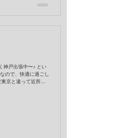
という看護学生・看護師の病
で 今月から国
web連載がスタートし
験に出やすい範囲の問題
オリジナルで作成して
験のある２月まで、毎
いきますよ～。...
く神戸出張中〜♪ とい
なので、快適に過ごし
だ東京と違って近所に
ないので、 いろんな
いんですよね。 昨日
といってがっつり食べ
で ...