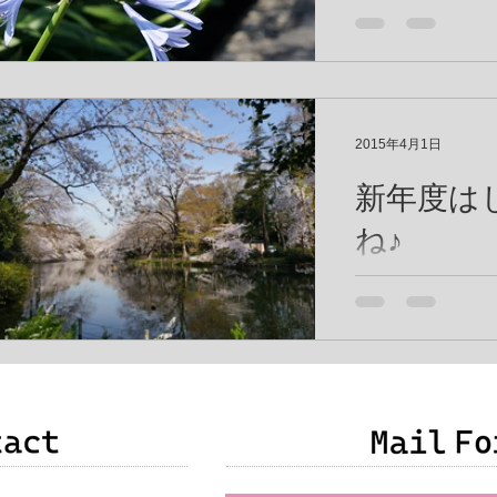
今日はちょっと重
さんに見つめてほ
す。 ブログもと
承ください。 先
2015年4月1日
夫婦に起こった出
と8か月の２人の
新年度は
ます。...
ね♪
新年度ですね～♪
持ちで新年度をス
しょうか？ 私は
度とか、季節や年
ちを入れ替えると
できない人間だっ
は、どんな変わり
は、始まりでも終わ