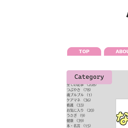
TOP
ABO
全ての記事
（208）
208件の記事
つぶやき
（78）
78件の記事
魂ブルブル
（1）
1件の記事
ケアマネ
（36）
36件の記事
看護
（33）
33件の記事
お気に入り
（20）
20件の記事
うさぎ
（9）
9件の記事
健康
（39）
39件の記事
本・名言
（15）
15件の記事