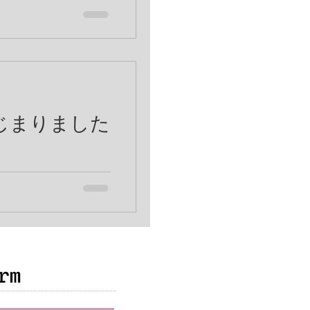
い話をします。 みな
しいことがあるからで
ても長いですが、ご了
日、私の大切な友人のH
来事。 2人には、3歳
かわいい息子さんがい
じまりました
 多くの方が、新たな気
タート！という感じで
、昔から年始とか新年
の変わり目に、 気持
いうことがどうも理解
たんですよね。 それ
目も時間的経過の中で
り...