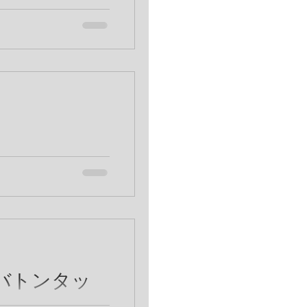
こともできなくなる弱
たりし
分を見ずに、そんな自
たくさんの人たちを見
ることがあります。 あ
だけで生きてないんだ
バトンタッ