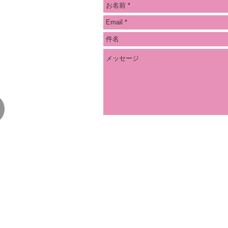
・質問・感想などありま
の方法でご連絡をお願い
ス
ookメッセンジャー
クリック）
ない場合は、こちらから
る可能性があります。
い場合は、その旨をお知
させて頂きます。
ード
部長