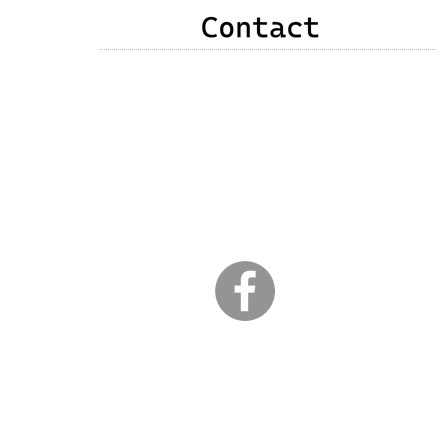
申込み・お問い合わせ・質問・感想などありま
したら、次のいずれかの方法でご連絡をお願い
いたします。
❶以下のメールアドレス
❷右記メールフォーム
❸竹原直子公式Facebookメッセンジャー
​ （以下のｆアイコンクリック）
３日以内に返信が届かない場合は、こちらから
のメールが弾かれている可能性があります。
こちらからの返信がない場合は、その旨をお知
らせください。