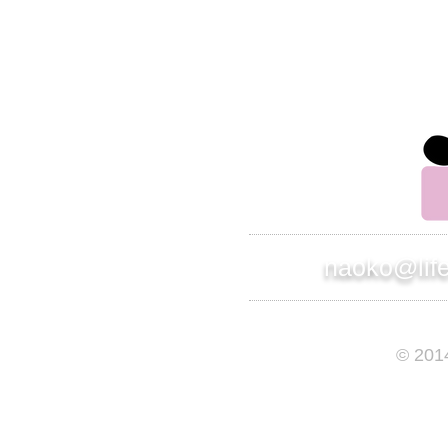
別のアドレスから連絡させて頂きます。
株式会社 インスパイアード
ライフサポート事業部 部長
竹原直子
naoko@lif
© 201