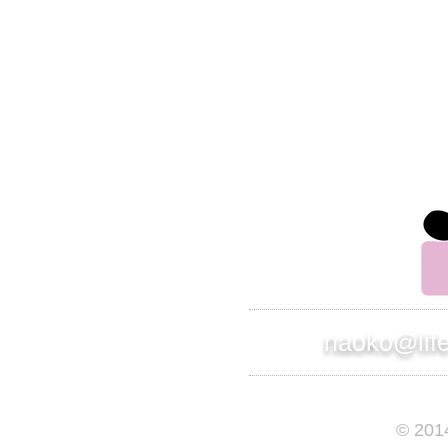
のメールが弾かれている可能性があります。
こちらからの返信がない場合は、その旨をお知
らせください。
別のアドレスから連絡させて頂きます。
株式会社 インスパイアード
ライフサポート事業部 部長
竹原直子
naoko@lif
© 201