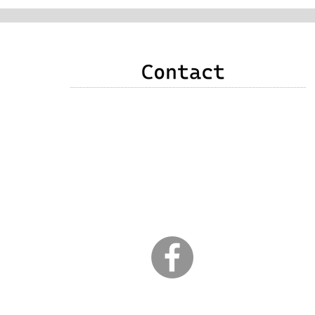
申込み・お問い合わせ・質問・感想などありま
したら、次のいずれかの方法でご連絡をお願い
いたします。
❶以下のメールアドレス
❷右記メールフォーム
❸竹原直子公式Facebookメッセンジャー
​ （以下のｆアイコンクリック）
３日以内に返信が届かない場合は、こちらから