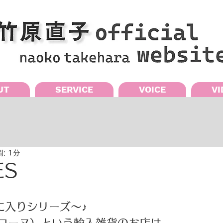
UT
SERVICE
VOICE
VI
: 1分
ES
入りシリーズ～♪ 