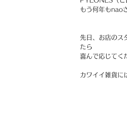
PYLONES（
もう何年もnao
先日、お店のス
たら 
喜んで応じてく
カワイイ雑貨には