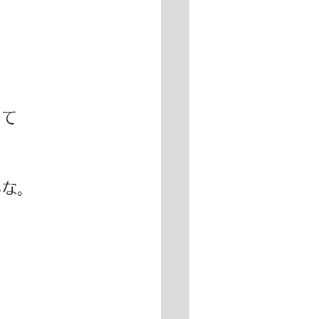
て 
な。 
 
 