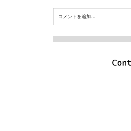
コメントを追加…
申込み・お問い合わせ
したら、次のいずれか
いたします。
❶以下のメールアドレ
❷右記メールフォーム
❸竹原直子公式Faceb
​ （以下のｆアイコン