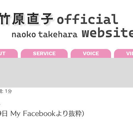
UT
SERVICE
VOICE
VI
: 1分
s
日 My Facebookより抜粋） 