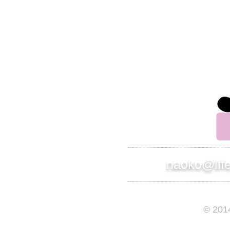
こちらからの返信がない場合は、その旨をお知
らせください。
別のアドレスから連絡させて頂きます。
株式会社 インスパイアード
ライフサポート事業部 部長
竹原直子
naoko@lif
© 201