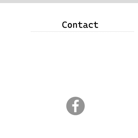
申込み・お問い合わせ・質問・感想などありま
したら、次のいずれかの方法でご連絡をお願い
いたします。
❶以下のメールアドレス
❷右記メールフォーム
❸竹原直子公式Facebookメッセンジャー
​ （以下のｆアイコンクリック）
３日以内に返信が届かない場合は、こちらから
のメールが弾かれている可能性があります。