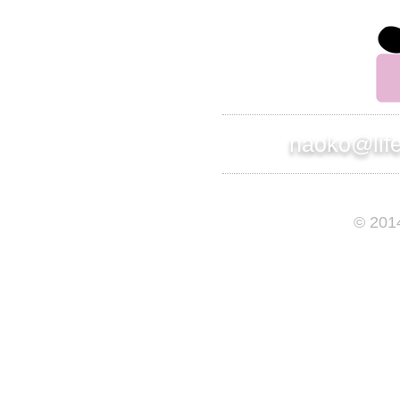
naoko@lif
© 201