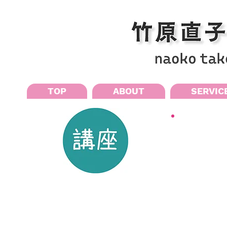
TOP
ABOUT
SERVIC
第