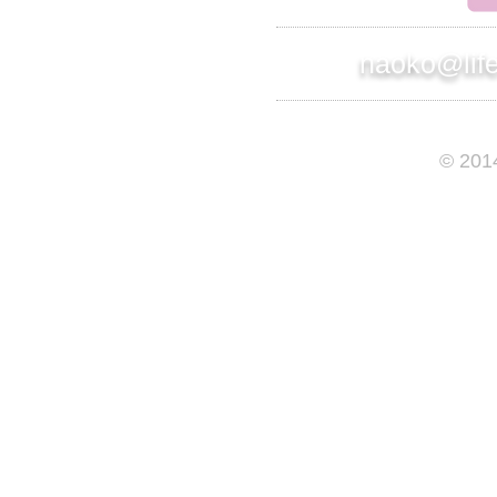
naoko@lif
© 201