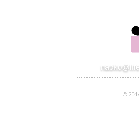
ライフサポート事業部 部長
竹原直子
naoko@lif
© 201