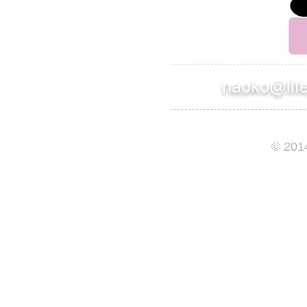
naoko@lif
© 201