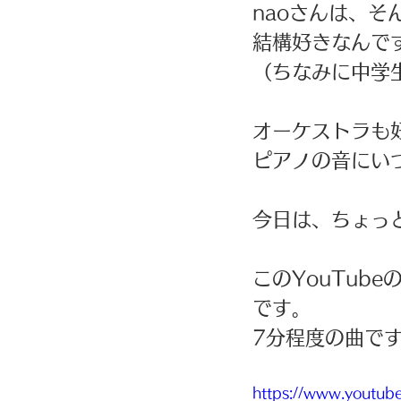
naoさんは、
結構好きなんで
（ちなみに中学
オーケストラも
ピアノの音にい
今日は、ちょっ
このYouTub
です。
7分程度の曲で
https://www.youtu