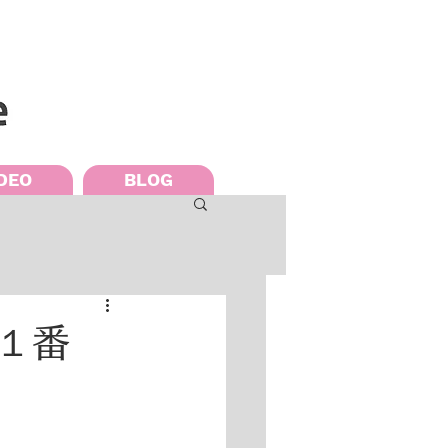
DEO
BLOG
３１番