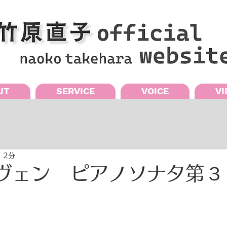
UT
SERVICE
VOICE
VI
 2分
ヴェン ピアノソナタ第