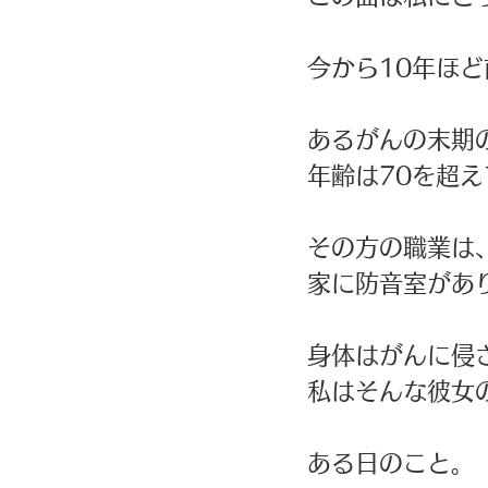
今から10年ほ
あるがんの末期
年齢は70を超
その方の職業は
家に防音室があ
身体はがんに侵
私はそんな彼女
ある日のこと。