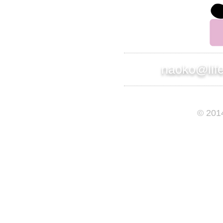
naoko@lif
© 201