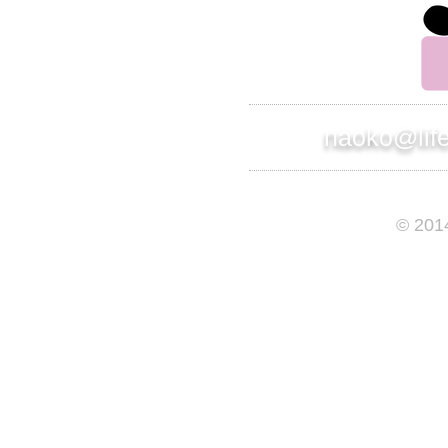
naoko@lif
© 201