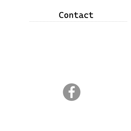
申込み・お問い合わせ・質問・感想などありま
したら、次のいずれかの方法でご連絡をお願い
いたします。
❶以下のメールアドレス
❷右記メールフォーム
❸竹原直子公式Facebookメッセンジャー
​ （以下のｆアイコンクリック）
３日以内に返信が届かない場合は、こちらから
のメールが弾かれている可能性があります。
こちらからの返信がない場合は、その旨をお知