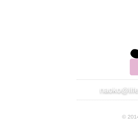
らせください。
別のアドレスから連絡させて頂きます。
株式会社 インスパイアード
ライフサポート事業部 部長
竹原直子
naoko@lif
© 201