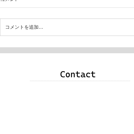
コメントを追加…
申込み・お問い合わせ・質問・感想などありま
したら、次のいずれかの方法でご連絡をお願い
いたします。
❶以下のメールアドレス
❷右記メールフォーム
❸竹原直子公式Facebookメッセンジャー
​ （以下のｆアイコンクリック）