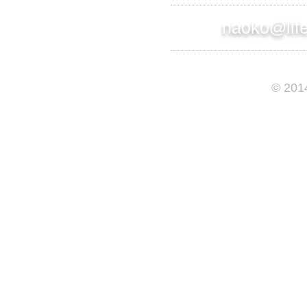
naoko@lif
© 201