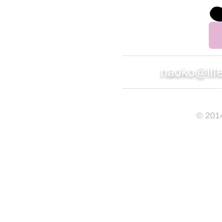
naoko@lif
© 201