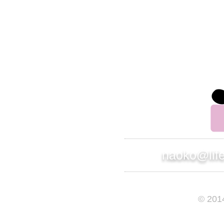
らせください。
別のアドレスから連絡させて頂きます。
株式会社 インスパイアード
ライフサポート事業部 部長
竹原直子
naoko@lif
© 201