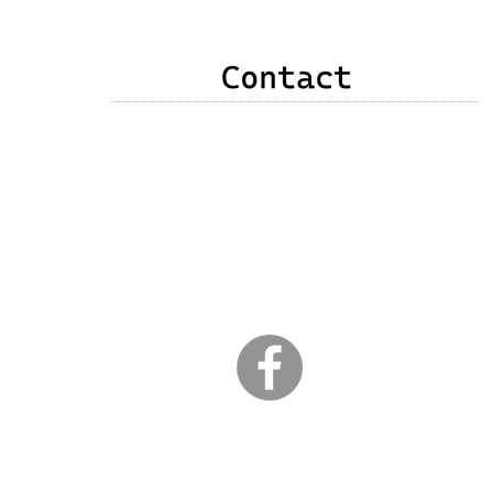
申込み・お問い合わせ・質問・感想などありま
したら、次のいずれかの方法でご連絡をお願い
いたします。
❶以下のメールアドレス
❷右記メールフォーム
❸竹原直子公式Facebookメッセンジャー
​ （以下のｆアイコンクリック）
３日以内に返信が届かない場合は、こちらから
のメールが弾かれている可能性があります。
こちらからの返信がない場合は、その旨をお知