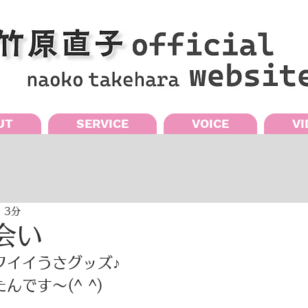
UT
SERVICE
VOICE
VI
 3分
会い
イイうさグッズ♪ 
です〜(^ ^) 