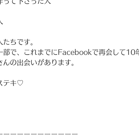
作って下さった人
人
人たちです。 
部で、これまでにFacebookで再会して1
さんの出会いがあります。 
 
ステキ♡ 
 
ーーーーーーーーーーーー 