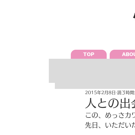
TOP
ABO
2015年2月8日
読了時間:
人との出
この、めっさカワ
先日、いただいたん