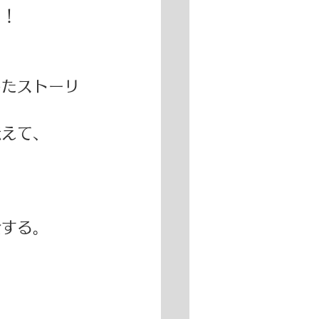
！！
したストーリ
えて、 
する。 