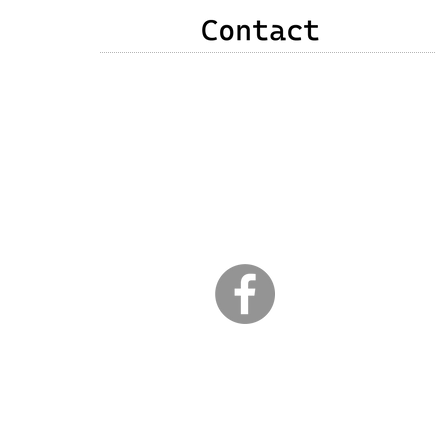
申込み・お問い合わせ・質問・感想などありま
したら、次のいずれかの方法でご連絡をお願い
いたします。
❶以下のメールアドレス
❷右記メールフォーム
❸竹原直子公式Facebookメッセンジャー
​ （以下のｆアイコンクリック）
３日以内に返信が届かない場合は、こちらから
のメールが弾かれている可能性があります。
こちらからの返信がない場合は、その旨をお知
らせください。