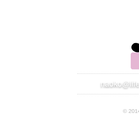
別のアドレスから連絡させて頂きます。
株式会社 インスパイアード
ライフサポート事業部 部長
竹原直子
naoko@lif
© 201